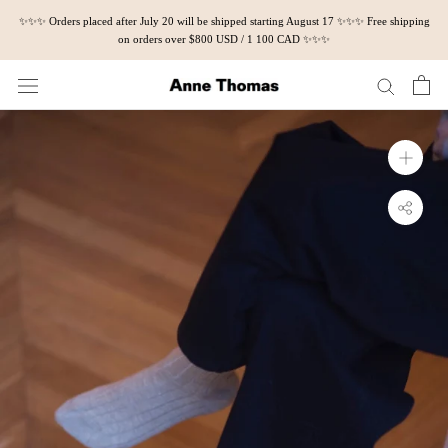
Skip
✨✨✨ Orders placed after July 20 will be shipped starting August 17 ✨✨✨ Free shipping
to
on orders over $800 USD / 1 100 CAD ✨✨✨
content