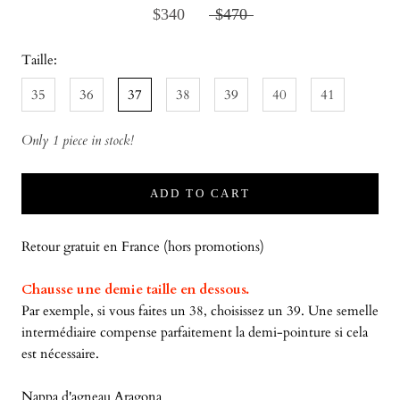
$340
$470
Taille:
35
36
37
38
39
40
41
Only 1 piece in stock!
ADD TO CART
Retour gratuit en France (hors promotions)
Chausse une demie taille en dessous.
Par exemple, si vous faites un 38, choisissez un 39. Une semelle
intermédiaire compense parfaitement la demi-pointure si cela
est nécessaire.
Nappa d'agneau Aragona