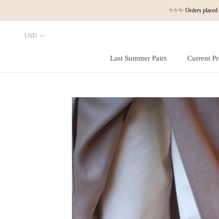
Skip
✨✨✨ Orders placed a
to
content
Last Summer Pairs
Current Pr
Last Summer Pairs
Current Pr