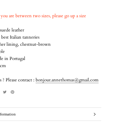
f you are between two sizes, please go up a size
 suede leather
best Italian tanneries
ther lining, chestnut-brown
ole
 in Portugal
 cm
 ? Please contact :
bonjour.annethomas@gmail.com
formation
mages