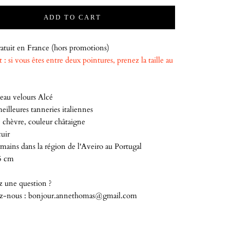
ADD TO CART
atuit en France (hors promotions)
 : si vous êtes entre deux pointures, prenez la taille au
eau velours Alcé
meilleures tanneries italiennes
 chèvre, couleur châtaigne
uir
mains dans la région de l'Aveiro au Portugal
5 cm
z une question ?
z-nous : bonjour.annethomas@gmail.com