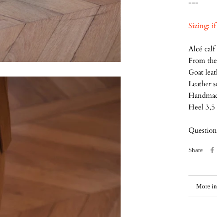
---
Sizing: i
Alcé calf
From the 
Goat lea
Leather s
Handmade
Heel 3,5
Questions
Share
More in
View i