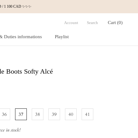
 USD / 1 100 CAD ✨✨✨
Cart (
0
)
Account
Search
& Duties informations
Playlist
& Duties informations
Playlist
e Boots Softy Alcé
36
37
38
39
40
41
ce in stock!