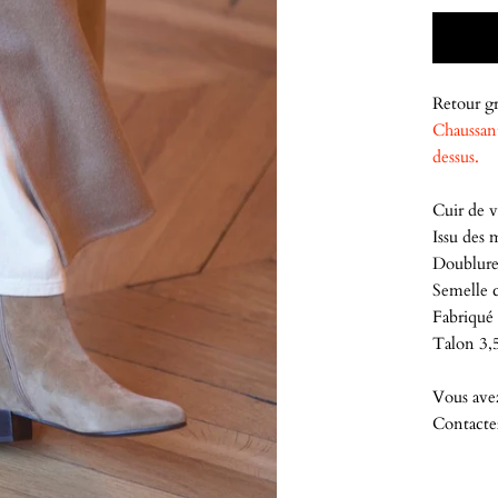
Retour gr
Chaussant
dessus.
Cuir de v
Issu des 
Doublure
Semelle c
Fabriqué 
Talon 3,
Vous ave
Contacte