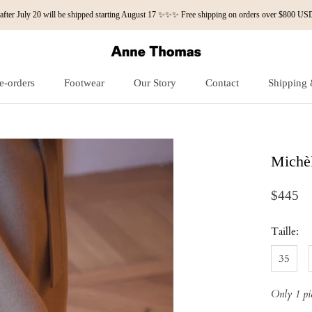
fter July 20 will be shipped starting August 17 ✨✨✨ Free shipping on orders over $800
e-orders
Footwear
Our Story
Contact
Shipping 
e-orders
Our Story
Contact
Shipping 
Michèl
$445
Taille:
35
Only 1 pie