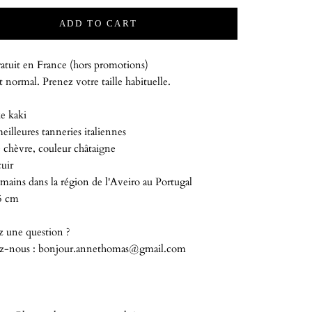
ADD TO CART
atuit en France (hors promotions)
 normal. Prenez votre taille habituelle.
e kaki
meilleures tanneries italiennes
 chèvre, couleur châtaigne
uir
mains dans la région de l'Aveiro au Portugal
5 cm
z une question ?
z-nous : bonjour.annethomas@gmail.com