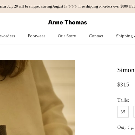
fter July 20 will be shipped starting August 17 ✨✨✨ Free shipping on orders over $800
e-orders
Footwear
Our Story
Contact
Shipping 
e-orders
Our Story
Contact
Shipping 
Simon 
$315
Taille:
35
Only 1 pie