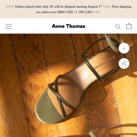
Skip
✨✨✨ Orders placed after July 20 will be shipped starting August 17 ✨✨✨ Free shipping
to
on orders over $800 USD / 1 100 CAD ✨✨✨
content