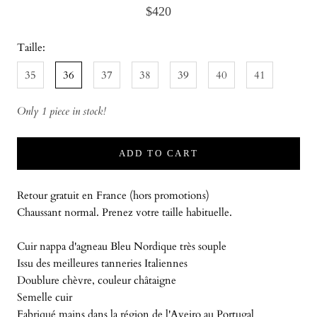
$420
Taille:
35
36
37
38
39
40
41
Only 1 piece in stock!
ADD TO CART
Retour gratuit en France (hors promotions)
Chaussant normal. Prenez votre taille habituelle.
Cuir nappa d'agneau Bleu Nordique très souple
Issu des meilleures tanneries Italiennes
Doublure chèvre, couleur châtaigne
Semelle cuir
Fabriqué mains dans la région de l'Aveiro au Portugal