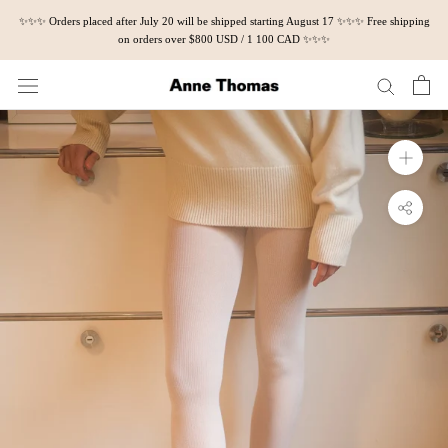
Skip
✨✨✨ Orders placed after July 20 will be shipped starting August 17 ✨✨✨ Free shipping
to
on orders over $800 USD / 1 100 CAD ✨✨✨
content