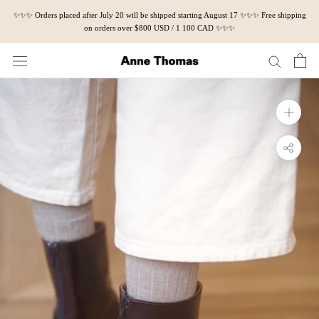
Skip
✨✨✨ Orders placed after July 20 will be shipped starting August 17 ✨✨✨ Free shipping
to
on orders over $800 USD / 1 100 CAD ✨✨✨
content