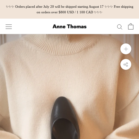
Skip
✨✨✨ Orders placed after July 20 will be shipped starting August 17 ✨✨✨ Free shipping
to
on orders over $800 USD / 1 100 CAD ✨✨✨
content