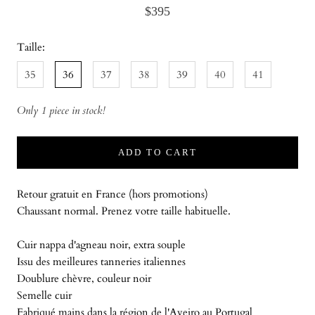
$395
Taille:
35
36
37
38
39
40
41
Only 1 piece in stock!
ADD TO CART
Retour gratuit en France (hors promotions)
Chaussant normal. Prenez votre taille habituelle.
Cuir nappa d'agneau noir, extra souple
Issu des meilleures tanneries italiennes
Doublure chèvre, couleur noir
Semelle cuir
Fabriqué mains dans la région de l'Aveiro au Portugal