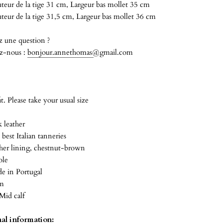
eur de la tige 31 cm, Largeur bas mollet 35 cm
eur de la tige 31,5 cm, Largeur bas mollet 36 cm
z une question ?
z-nous :
bonjour.annethomas@gmail.com
t. Please take your usual size
k leather
best Italian tanneries
ther lining, chestnut-brown
ole
 in Portugal
cm
Mid calf
al information: