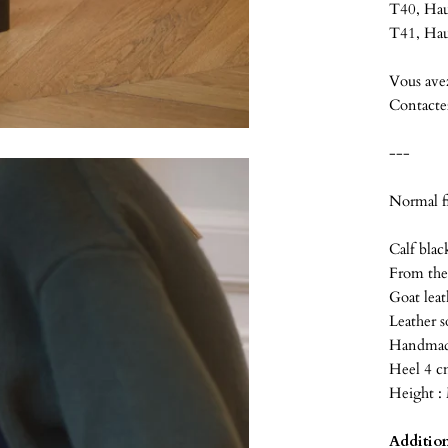
T40, Haut
T41, Haut
Vous ave
Contacte
---
Normal fi
Calf blac
From the 
Goat lea
Leather s
Handmade
Heel 4 
Height : 
Addition