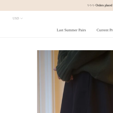
Skip
✨✨✨ Orders placed a
to
content
Last Summer Pairs
Current Pr
Last Summer Pairs
Current Pr