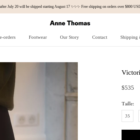
fter July 20 will be shipped starting August 17 ✨✨✨ Free shipping on orders over $800
e-orders
Footwear
Our Story
Contact
Shipping 
e-orders
Our Story
Contact
Shipping 
Victor
$535
Taille:
35