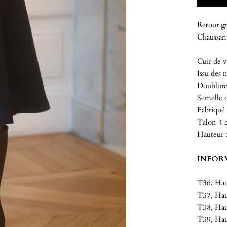
Retour gr
Chaussant
Cuir de v
Issu des 
Doublure
Semelle c
Fabriqué 
Talon 4
Hauteur 
INFORM
T36, Haut
T37, Haut
T38, Haut
T39, Haut