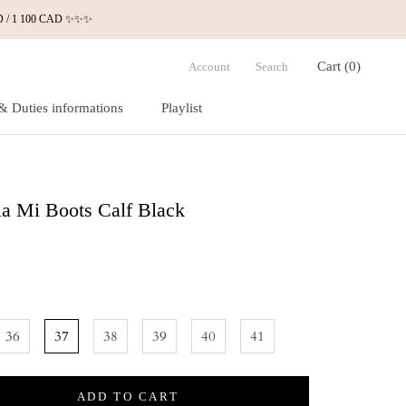
 USD / 1 100 CAD ✨✨✨
Cart (
0
)
Account
Search
& Duties informations
Playlist
& Duties informations
Playlist
ia Mi Boots Calf Black
36
37
38
39
40
41
ADD TO CART